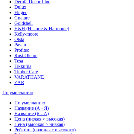
Derufa Decor Line
Dulux
Fluger
Gnature
Goldshell
H&H (Historie & Harmonie)
Kelly-moore
Olsta
Pavan
Profitec
Rust-Oleum
Tesa
Tikkurila
Timber Care
VARATHANE
ZAR
По умолчанию
По умолчанию
Название (А - Я)
Название (Я - А)
Цена (низкая > высокая)
Цена (высокая > низкая)
Рейтинг (начиная с высокого)