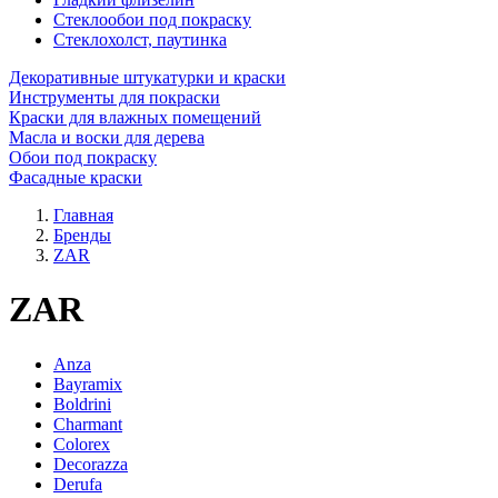
Стеклообои под покраску
Стеклохолст, паутинка
Декоративные штукатурки и краски
Инструменты для покраски
Краски для влажных помещений
Масла и воски для дерева
Обои под покраску
Фасадные краски
Главная
Бренды
ZAR
ZAR
Anza
Bayramix
Boldrini
Charmant
Colorex
Decorazza
Derufa