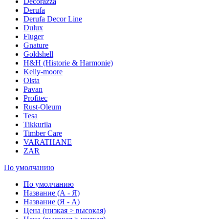
Decorazza
Derufa
Derufa Decor Line
Dulux
Fluger
Gnature
Goldshell
H&H (Historie & Harmonie)
Kelly-moore
Olsta
Pavan
Profitec
Rust-Oleum
Tesa
Tikkurila
Timber Care
VARATHANE
ZAR
По умолчанию
По умолчанию
Название (А - Я)
Название (Я - А)
Цена (низкая > высокая)