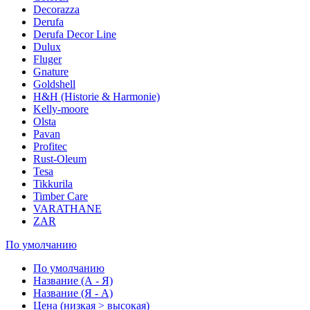
Decorazza
Derufa
Derufa Decor Line
Dulux
Fluger
Gnature
Goldshell
H&H (Historie & Harmonie)
Kelly-moore
Olsta
Pavan
Profitec
Rust-Oleum
Tesa
Tikkurila
Timber Care
VARATHANE
ZAR
По умолчанию
По умолчанию
Название (А - Я)
Название (Я - А)
Цена (низкая > высокая)