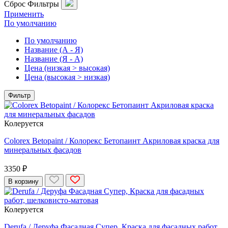
Сброс
Фильтры
Применить
По умолчанию
По умолчанию
Название (А - Я)
Название (Я - А)
Цена (низкая > высокая)
Цена (высокая > низкая)
Фильтр
Колеруется
Colorex Betopaint / Колорекс Бетопаинт Акриловая краска для
минеральных фасадов
3350 ₽
В корзину
Колеруется
Derufa / Деруфа Фасадная Супер, Краска для фасадных работ,