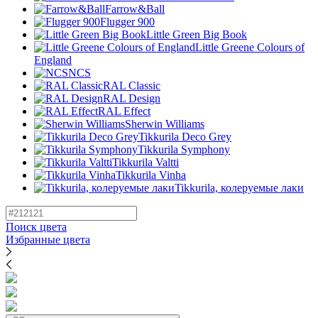
Farrow&Ball
Flugger 900
Little Green Big Book
Little Greene Colours of
England
NCS
RAL Classic
RAL Design
RAL Effect
Sherwin Williams
Tikkurila Deco Grey
Tikkurila Symphony
Tikkurila Valtti
Tikkurila Vinha
Tikkurila, колеруемые лаки
Поиск цвета
Избранные цвета