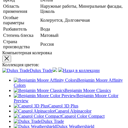
Область
Наружные работы, Минеральные фасады,
применения
Цоколь
Особые
Колеруется, Долговечная
параметры
Разбавитель
Вода
Степень блеска
Матовый
Страна
Россия
производства
Компьютерная колеровка
Коллекция цветов:
Dulux Trade
Назад в коллекции
Benjamin Moore Affinity
Colors
Benjamin Moore Classics
Benjamin Moore Color
Preview
Caparol 3D Plus
Caparol Alpinacolor
Caparol Color Compact
Dulux Trade
Dulux Weathershield