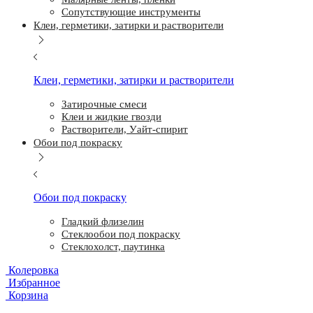
Сопутствующие инструменты
Клеи, герметики, затирки и растворители
Клеи, герметики, затирки и растворители
Затирочные смеси
Клеи и жидкие гвозди
Растворители, Уайт-спирит
Обои под покраску
Обои под покраску
Гладкий флизелин
Стеклообои под покраску
Стеклохолст, паутинка
Колеровка
Избранное
Корзина