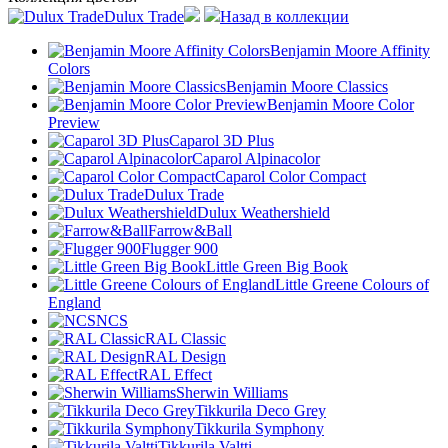
Dulux Trade
Назад в коллекции
Benjamin Moore Affinity
Colors
Benjamin Moore Classics
Benjamin Moore Color
Preview
Caparol 3D Plus
Caparol Alpinacolor
Caparol Color Compact
Dulux Trade
Dulux Weathershield
Farrow&Ball
Flugger 900
Little Green Big Book
Little Greene Colours of
England
NCS
RAL Classic
RAL Design
RAL Effect
Sherwin Williams
Tikkurila Deco Grey
Tikkurila Symphony
Tikkurila Valtti