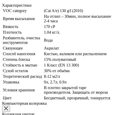
Характиристики
VOC category
(Cat A/e) 130 g/l (2010)
На отлип – 30мин, полное высыхание
Время высыхания
2-4 часа
Вязкость
170 сР
Плотность
1.04 кг/л.
Разбавитель, очистка
Вода
инструментов
Связующее
Акрилат
Способ нанесения
Кистью, валиком или распылением
Степень блеска
15% полуматовый
Стойкость к мытью
1 Класс (EN 13 300)
Сухой остаток
30% от объёма
Теоретический расход
8-12 м2/л
Упаковка
9л, 2.7л, 0.9л
В плотно закрытой таре
Условия хранения
производителя. Защищать от мороза
Цвет
Бесцветный, прозрачный, тонируется
Компьютерная колеровка
Коллекция цветов: