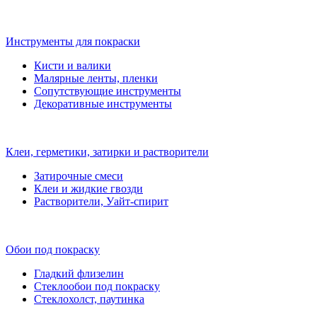
Инструменты для покраски
Кисти и валики
Малярные ленты, пленки
Сопутствующие инструменты
Декоративные инструменты
Клеи, герметики, затирки и растворители
Затирочные смеси
Клеи и жидкие гвозди
Растворители, Уайт-спирит
Обои под покраску
Гладкий флизелин
Стеклообои под покраску
Стеклохолст, паутинка