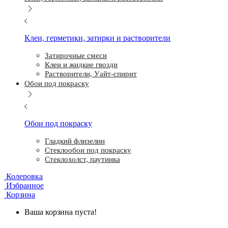
Клеи, герметики, затирки и растворители
Затирочные смеси
Клеи и жидкие гвозди
Растворители, Уайт-спирит
Обои под покраску
Обои под покраску
Гладкий флизелин
Стеклообои под покраску
Стеклохолст, паутинка
Колеровка
Избранное
Корзина
Ваша корзина пуста!