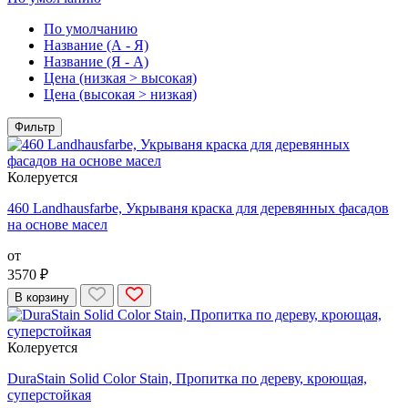
По умолчанию
Название (А - Я)
Название (Я - А)
Цена (низкая > высокая)
Цена (высокая > низкая)
Фильтр
Колеруется
460 Landhausfarbe, Укрываня краска для деревянных фасадов
на основе масел
от
3570 ₽
В корзину
Колеруется
DuraStain Solid Color Stain, Пропитка по дереву, кроющая,
суперстойкая