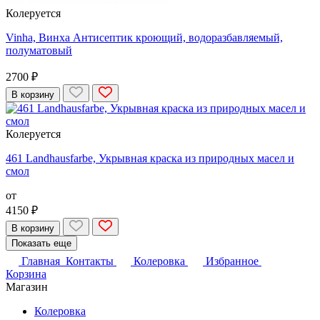
Колеруется
Vinha, Винха Антисептик кроющий, водоразбавляемый,
полуматовый
2700 ₽
В корзину
Колеруется
461 Landhausfarbe, Укрывная краска из природных масел и
смол
от
4150 ₽
В корзину
Показать еще
Главная
Контакты
Колеровка
Избранное
Корзина
Магазин
Колеровка